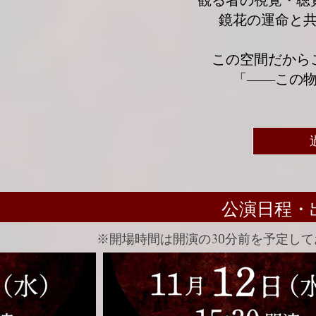
観る者の視覚・聴
鏡花の運命と
この空間だから
「――この
​公演日程
※開場時間は開演の30分前を予定して