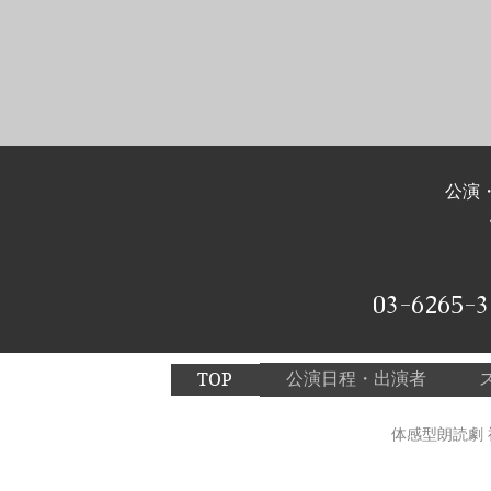
公演
03-6265-3
公演日程・出演者
TOP
体感型朗読劇
©２０２５