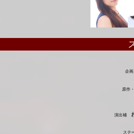
企
原作
演出補
ステ