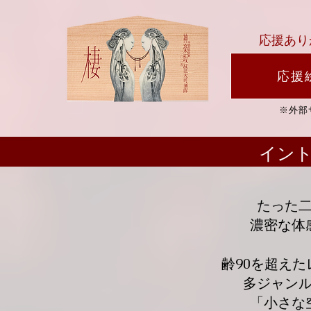
​応援あ
応援
※外部
イン
たった
濃密な体
齢90を超え
多ジャン
「小さな