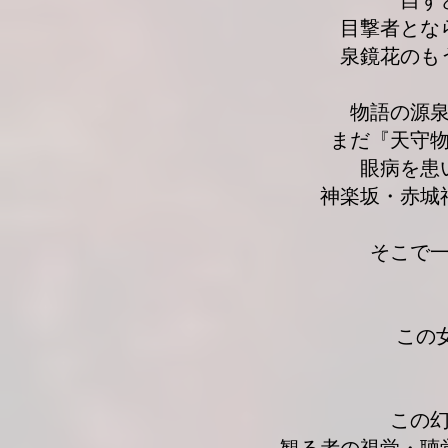
自ず
目撃者とな
泉鏡花のも
物語の源
まだ『天守
眼病を患
神楽坂・赤城
そこで
この
この