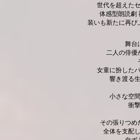
世代を超えた
体感型朗読劇
装いも新たに再び
舞台
二人の俳優
女童に扮した
響き渡る
小さな空
衝
その張りつめ
全体を支配