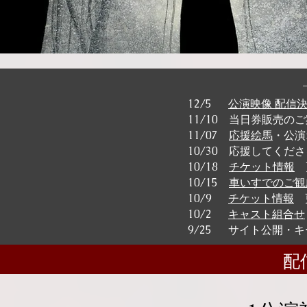
12/5
公演映像 配信
11/10 当日券販売の
11/07
応援絵馬
・公演
10/30 応援してくだ
10/18
チケット情報
10/15
車いすでのご観
10/9
チケット情報
10/2
キャスト組合せ
9/25 サイト公開・キ
配